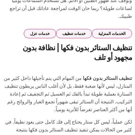
وتوقف عند ظهور الطنين أو الألم. هل تستخدم السماعات يوميًا
لساعات طويلة؟ ربما حان الوقت لمراجعة عاداتك قبل أن تراجع
طبيبك.
الخدمات المنزلية
خدمات تنظيف
خدمات عزل
تنظيف الستائر بدون فكها | نظافة بدون
مجهود أو تلف
تنظيف الستائر بدون فكها
من المهام التي يتم تأجيلها داخل كثير من
المنازل، ليس لأنها صعبة فقط، بل لأن أغلب الناس يربطون تنظيف
الستارة بعملية طويلة تبدأ بالفك ثم الغسيل ثم التجفيف ثم إعادة
التركيب. النتيجة أن الستائر تبقى شهوراً تجمع الغبار والروائح رغم
أنها من أكثر العناصر تعرضاً للأتربة يومياً.
لكن عملياً، ليس كل ستار يحتاج إلى فك كامل حتى يعود نظيفاً. في
كثير من الحالات يمكن تنفيذ تنظيف الستائر بدون فكها بنتيجة