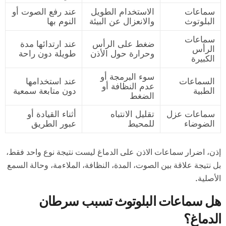
سماعات
الاستخدام الطويل
عند رفع الصوت أو
البلوتوث
والانعزال عن البيئة
النوم بها
سماعات
ضغط على الرأس
عند ارتدائها مدة
الرأس
وحرارة حول الأذن
طويلة دون راحة
الكبيرة
سوء البرمجة أو
السماعات
عند استخدامها
عدم النظافة أو
الطبية
دون متابعة سمعية
الضغط
سماعات عزل
تقليل الانتباه
أثناء القيادة أو
الضوضاء
للمحيط
عبور الطريق
إذن، اضرار سماعات الاذن على الدماغ ليست نتيجة نوع واحد فقط،
بل نتيجة علاقة بين الصوت، المدة، النظافة، الملاءمة، وحالة السمع
الأصلية.
هل سماعات البلوتوث تسبب سرطان
الدماغ؟