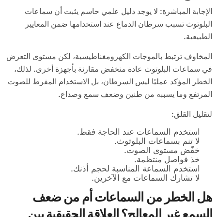
الإجابة المباشرة: لا يوجد دليل علمي حاسم يثبت أن سماعات
البلوتوث تسبب سرطان الدماغ عند استخدامها ضمن المعايير
الطبيعية.
المخاوف ترتبط بالموجات الكهرومغناطيسية، لكن مستوى التعرض
في سماعات البلوتوث عادة منخفض مقارنة بأجهزة أخرى. لذلك،
الخطر المؤكد عمليًا ليس السرطان، بل الاستخدام المفرط للصوت
المرتفع وما يسببه من طنين وضعف سمع وصداع.
لتقليل القلق:
استخدم السماعات عند الحاجة فقط.
لا تنم بسماعات البلوتوث.
خفّض مستوى الصوت.
خذ فواصل منتظمة.
استخدم السماعة المناسبة لحجم أذنك.
لا تشارك السماعات مع الآخرين.
هل الخطر من السماعات أم من ضعف
السمع غير المعالج؟ العلاقة الحقيقية بين