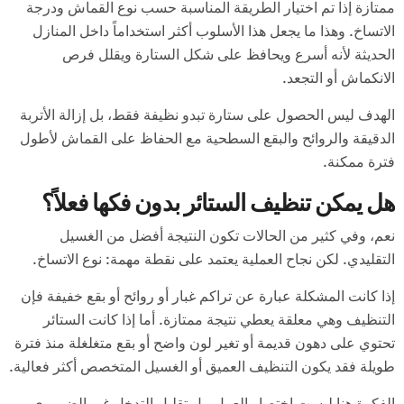
ممتازة إذا تم اختيار الطريقة المناسبة حسب نوع القماش ودرجة
الاتساخ. وهذا ما يجعل هذا الأسلوب أكثر استخداماً داخل المنازل
الحديثة لأنه أسرع ويحافظ على شكل الستارة ويقلل فرص
الانكماش أو التجعد.
الهدف ليس الحصول على ستارة تبدو نظيفة فقط، بل إزالة الأتربة
الدقيقة والروائح والبقع السطحية مع الحفاظ على القماش لأطول
فترة ممكنة.
هل يمكن تنظيف الستائر بدون فكها فعلاً؟
نعم، وفي كثير من الحالات تكون النتيجة أفضل من الغسيل
التقليدي. لكن نجاح العملية يعتمد على نقطة مهمة: نوع الاتساخ.
إذا كانت المشكلة عبارة عن تراكم غبار أو روائح أو بقع خفيفة فإن
التنظيف وهي معلقة يعطي نتيجة ممتازة. أما إذا كانت الستائر
تحتوي على دهون قديمة أو تغير لون واضح أو بقع متغلغلة منذ فترة
طويلة فقد يكون التنظيف العميق أو الغسيل المتخصص أكثر فعالية.
الفكرة هنا ليست اختصار العمل، بل تقليل التدخل غير الضروري