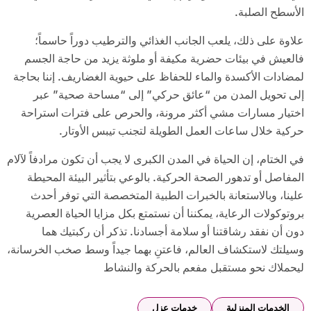
الأسطح الصلبة.
علاوة على ذلك، يلعب الجانب الغذائي والترطيب دوراً حاسماً؛
فالعيش في بيئات حضرية مكيفة أو ملوثة يزيد من حاجة الجسم
لمضادات الأكسدة والماء للحفاظ على حيوية الغضاريف. إننا بحاجة
إلى تحويل المدن من “عائق حركي” إلى “مساحة صحية” عبر
اختيار مسارات مشي أكثر مرونة، والحرص على فترات استراحة
حركية خلال ساعات العمل الطويلة لتجنب تيبس الأوتار.
في الختام، إن الحياة في المدن الكبرى لا يجب أن تكون مرادفاً لآلام
المفاصل أو تدهور الصحة الحركية. بالوعي بتأثير البيئة المحيطة
علينا، وبالاستعانة بالخبرات الطبية المتخصصة التي توفر أحدث
بروتوكولات الرعاية، يمكننا أن نستمتع بكل مزايا الحياة العصرية
دون أن نفقد رشاقتنا أو سلامة أجسادنا. تذكر أن ركبتيك هما
وسيلتك لاستكشاف العالم، فاعتنِ بهما جيداً وسط صخب الخرسانة،
ليحملاك نحو مستقبل مفعم بالحركة والنشاط
الخدمات المنزلية
خدمات عزل