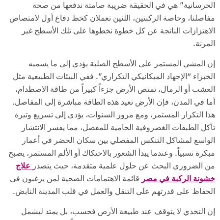
الخرسانية” هي في الحقيقة ضريبة صامتة ندفعها من صحة
مفاصلنا، وخاصة الركبتين، اللتين تعملان كخط دفاع أول لامتصاص
الاهتزازات الناتجة عن كل خطوة نخطوها على تلك الأسطح غير
المرنة.
إن المشي المستمر على الأسطح الصلبة يؤدي إلى ما يسميه
الخبراء “الإجهاد الميكانيكي التكراري”. ففي البيئات الطبيعية مثل
العشب أو الرمال، تمتص الأرض جزءاً كبيراً من طاقة الاصطدام،
أما في المدن، فإن الأرض تعيد هذه الطاقة مباشرة إلى المفاصل.
هذا التكرار المستمر، ومع مرور السنوات، يؤدي إلى تسريع وتيرة
تآكل الطبقات الغضروفية الحامية للمفصل، مما يفسر الانتشار
الواسع لمشاكل التنكس المفصلي بين سكان الحضر في أعمار
مبكرة نسبياً. وعندما يبدأ الشعور بالاحتكاك أو الألم المستمر، يصبح
من الضروري البحث عن حلول علمية متقدمة، حيث يتصدر
علاج
خشونة الركبة في مصر
قائمة الاهتمامات الصحية لمن يرغبون في
الحفاظ على قدرتهم على التنقل والعمل في قلب المدينة النابض.
إن التحدي لا يتوقف عند طبيعة الأرض فحسب، بل يمتد ليشمل