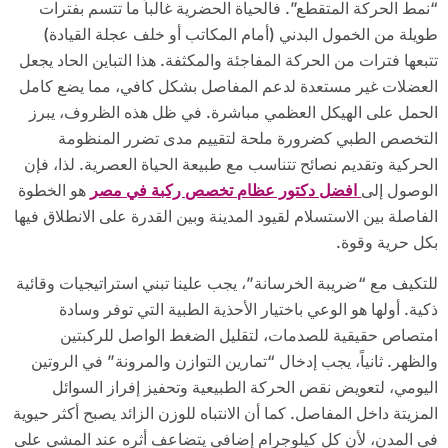
“نمط الحركة المتقطع”. فالحياة الحضرية غالباً ما تتسم بفترات
طويلة من الخمول البدني (أمام المكاتب أو خلف عجلة القيادة)
تتبعها فترات من الحركة المفاجئة والمكثفة. هذا التباين الحاد يجعل
العضلات غير مستعدة لدعم المفاصل بشكل كافي، مما يضع كامل
الحمل على الهيكل العظمي مباشرة. في ظل هذه الظروف، يبرز
التخصص الطبي كضرورة ملحة لتقييم مدى تضرر المنظومة
الحركية وتقديم نصائح تتناسب مع طبيعة الحياة العصرية. لذا، فإن
الوصول إلى
افضل دكتور عظام تخصص ركبة في مصر
هو الخطوة
الفاصلة بين الاستسلام لقيود المدينة وبين القدرة على الانطلاق فيها
بكل حرية وقوة.
للتكيف مع “ضريبة الخرسانة”، يجب علينا تبني استراتيجيات وقائية
ذكية. أولها هو الوعي باختيار الأحذية الطبية التي توفر وسادة
امتصاص حقيقية للصدمات، لتقليل الضغط الواصل للركبتين
والظهر. ثانياً، يجب إدخال “تمارين التوازن والمرونة” في الروتين
اليومي، لتعويض نقص الحركة الطبيعية وتحفيز إفراز السوائل
المزيتة داخل المفاصل. كما أن الانتباه للوزن الزائد يصبح أكثر حيوية
في المدن، لأن كل كيلوجرام إضافي يتضاعف أثره عند المشي على