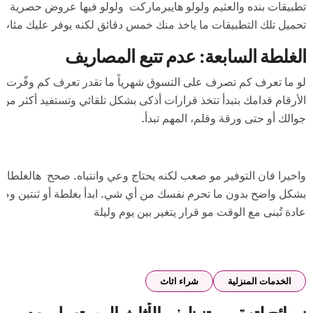
تطبيقات بنده والعثيم ولولو هايبرماركت ولولو فيها عروض حصرية ما 
تحميل تلك التطبيقات ما ياخذ منك خمس دقائق لكنه يوفر عليك مئات ال
الغلطة السابعة: عدم تتبع المصاريف
لو ما تعرف كم تصرف على التسوق شهرياً ما تقدر تعرف كم وفّرت. اب
الأرقام قدامك بتبدأ تتخذ قرارات أذكى بشكل تلقائي وتستفيد أكثر م
جوالك أو حتى ورقة وقلم، المهم تبدأ.
واخيرا فان التوفير مو صعب لكنه يحتاج وعي وانتباه. صحح هالغلط
بشكل واضح بدون ما تحرم نفسك من أي شي. ابدأ بغلطة أو ثنتين وصحّح
عادة تُبنى مع الوقت مو قرار يتغير بين يوم وليلة
الخدمات المنزلية
شراء اثاث