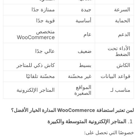
السرعة
جيدة
ممتازة جدًا
الحماية
أساسية
قوية جدًا
متخصص
الدعم
عام
WooCommerce
الأداء تحت
ضعيف
عالي جدًا
الضغط
الكاش
بسيط
كاش ذكي للمتاجر
قواعد البيانات
غير محسّنة
محسّنة تلقائيًا
المواقع
مناسب لـ
المتاجر الإلكترونية
الصغيرة
لمن تعتبر استضافة
WooCommerce
المدارة الخيار الأفضل؟
المتاجر الإلكترونية المتوسطة والكبيرة
خصوصًا التي تحصل على: