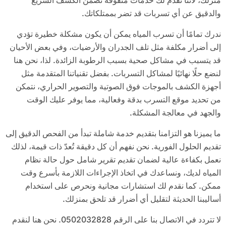
منزلك، لأننا نقدم لك خدمات متفوقة تضمن الكشف السريع
والدقيق عن أي تسربات قد تضر بممتلكاتك.
ندرك تمامًا أن تسرب المياه يمكن أن يكون مشكلة خطيرة تؤدي
إلى أضرار مكلفة مثل تلف الجدران والأرضيات، وفي بعض الأحيان
قد يتسبب في مشاكل صحية بسبب الرطوبة الزائدة. لذا، نحن هنا
لنضع حلًا نهائيًا لمشاكل التسربات. بفضل تقنياتنا المتقدمة مثل
أجهزة الكشف بالموجات فوق الصوتية والتصوير الحراري، نتمكن
من تحديد موقع التسرب بدقة وفعالية، مما يوفر عليك الوقت
والجهد في معالجة المشكلة.
ما يميزنا هو التزامنا بتقديم خدمة شاملة تبدأ من الفحص الدقيق إلى
تقديم الحلول الفورية. نحن نفهم أن كل دقيقة تُعدّ ذات قيمة، لذلك
نعمل بكفاءة عالية لضمان تقديم تقرير شامل حول حالة نظام
المياه لديك، ونساعدك في اتخاذ الإجراءات اللازمة بأسرع وقت
ممكن. كما نقدم لك استشارات مجانية ونحرص على استخدام
أساليبنا الحديثة لتقليل أي أضرار قد تلحق بمنزلك.
لا تتردد في الاتصال بنا على الرقم 0502032828. نحن هنا لنقدم