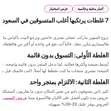
أخبار محلية وعالمية
فرص استثمار
7 غلطات يرتكبها أغلب المتسوقين في السعودية وتكلّفهم مئات الريالات شهرياً
تروح السوبر ماركت عشان تشتري حاجتين وترجع البيت بأكياس ما تعدّها وفاتورة تخلّيك تتساءل: وين راحت الفلوس؟ لو
هالسيناريو يتكرر معك، غالباً أنت تقع في واحدة أو أكثر من هالغلطات 
الغلطة الأولى: التسوق بدون قائمة
أبسط نصيحة وأكثرها فعالية. لما تدخل المتجر بدون قائمة واضحة، ع
النتيجة: تشتري منتجات ما كنت تخطط لها أصلاً. اكتب قائمتك قبل ما ت
الغلطة الثانية: الالتزام بمتجر واحد
كثير ناس يتسوقون دايم من نفس المكان بدون ما يقارنون. المشكلة
عروض بنده تكون أفضل على الألبان هالأسبوع بينما
عروض التميمى
أف
العروض يوفر عليك 20-30% بسهولة.