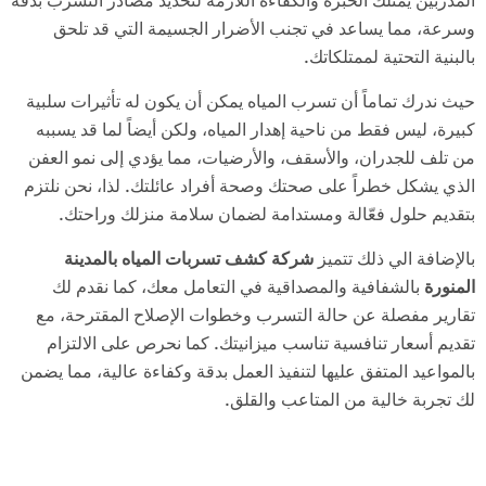
المدربين يمتلك الخبرة والكفاءة اللازمة لتحديد مصادر التسرب بدقة
وسرعة، مما يساعد في تجنب الأضرار الجسيمة التي قد تلحق
بالبنية التحتية لممتلكاتك.
حيث ندرك تماماً أن تسرب المياه يمكن أن يكون له تأثيرات سلبية
كبيرة، ليس فقط من ناحية إهدار المياه، ولكن أيضاً لما قد يسببه
من تلف للجدران، والأسقف، والأرضيات، مما يؤدي إلى نمو العفن
الذي يشكل خطراً على صحتك وصحة أفراد عائلتك. لذا، نحن نلتزم
بتقديم حلول فعّالة ومستدامة لضمان سلامة منزلك وراحتك.
بالإضافة الي ذلك تتميز
شركة كشف تسربات المياه بالمدينة
المنورة
بالشفافية والمصداقية في التعامل معك، كما نقدم لك
تقارير مفصلة عن حالة التسرب وخطوات الإصلاح المقترحة، مع
تقديم أسعار تنافسية تناسب ميزانيتك. كما نحرص على الالتزام
بالمواعيد المتفق عليها لتنفيذ العمل بدقة وكفاءة عالية، مما يضمن
لك تجربة خالية من المتاعب والقلق.