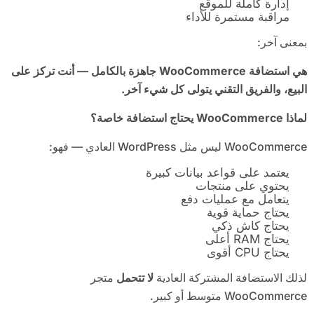
إدارة كاملة للموقع
مراقبة مستمرة للأداء
بمعنى آخر:
هي استضافة
WooCommerce
جاهزة بالكامل — أنت تركز على
البيع، والفريق التقني يتولى كل شيء آخر
.
لماذا
WooCommerce
يحتاج استضافة خاصة؟
WooCommerce ليس مثل WordPress العادي — فهو:
يعتمد على قواعد بيانات كبيرة
يحتوي على منتجات
يتعامل مع عمليات دفع
يحتاج حماية قوية
يحتاج كاش ذكي
يحتاج RAM أعلى
يحتاج CPU أقوى
لذلك الاستضافة المشتركة العادية
لا تتحمل
متجر
WooCommerce متوسط أو كبير.