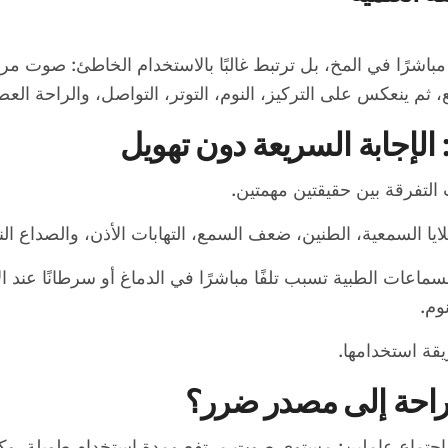
 ثم ينعكس على التركيز، النوم، التوتر، التواصل، والراحة العصب
الإجابة السريعة دون تهويل
لتفرقة بين حقيقتين مهمتين.
خلايا السمعية، الطنين، ضعف السمع، التهابات الأذن، والصداع 
السماعات الطبية تسبب تلفًا مباشرًا في الدماغ أو سرطانًا عند
وم.
ة استخدامها.
راحة إلى مصدر ضرر؟
ند اجتماع عاملين: مستوى صوت مرتفع ومدة استخدام طويلة. وك