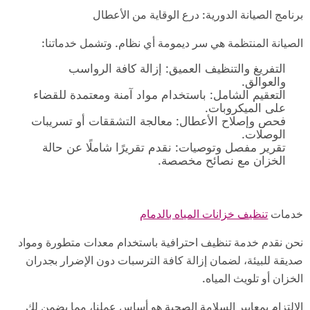
برنامج الصيانة الدورية: درع الوقاية من الأعطال
الصيانة المنتظمة هي سر ديمومة أي نظام. وتشمل خدماتنا:
التفريغ والتنظيف العميق: إزالة كافة الرواسب
والعوالق.
التعقيم الشامل: باستخدام مواد آمنة ومعتمدة للقضاء
على الميكروبات.
فحص وإصلاح الأعطال: معالجة التشققات أو تسريبات
الوصلات.
تقرير مفصل وتوصيات: نقدم تقريرًا شاملًا عن حالة
الخزان مع نصائح مخصصة.
خدمات
تنظيف خزانات المياه بالدمام
نحن نقدم خدمة تنظيف احترافية باستخدام معدات متطورة ومواد
صديقة للبيئة، لضمان إزالة كافة الترسبات دون الإضرار بجدران
الخزان أو تلويث المياه.
الالتزام بمعايير السلامة الصحية هو أساس عملنا، مما يضمن لك