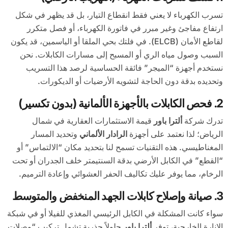
تسرب الكهرباء لا يعني فقط انقطاع التيار، بل قد يظهر في شكل
ارتفاع مفاجئ وغير مبرر في فاتورة الكهرباء، أو فصل متكرر
لقاطع الأمان (ELCB). في فلتك بحي الملقا أو الياسمين، قد يكون
السبب وصول مياه الري أو المسبح إلى مسارات الكابلات. نحن
نستخدم أجهزة “الميجر” فائقة الحساسية لرصد هذا التسريب
وتحديده بدقة دون الحاجة لتشويه الأرضيات أو الديكورات.
2. فحص الكابلات بالأجهزة الألمانية (بدون تكسير)
تدرك شركة
ألترا باور
قيمة الاستثمارات العقارية في شمال
الرياض؛ لذا نعتمد على أجهزة
الرادار الألماني
وتحديد المسار
المغناطيسي. هذه التقنيات تسمح لنا بتحديد مكان “الالتماس” أو
“القطع” في الكابل الأرضي بدقة السنتيمتر خلف الجدران أو تحت
الرخام، مما يوفر عليك تكاليف الحفر العشوائي وإعادة الترميم.
3. صيانة وإصلاح كابلات الجهد المنخفض والمتوسط
سواء كانت المشكلة في الكابل الرئيسي المغذي للفيلا أو في شبكة
الإنارة الخارجية، توفر
ألترا باور
حلولاً جذرية تشمل تركيب “وصلات