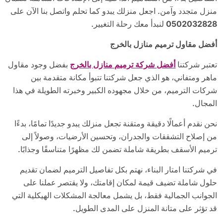
منزل متجدد وآمن. اجعل منزلك يبدو كما تحلم واتصل بنا الآن على
0502032828
لنبدأ معك رحلة التغيير.
أفضل مقاول ترميم منازل بالخرج
تعتبر شركتنا
أفضل شركة ترميم منازل بالخرج
بفضل وجود مقاول
ماهر ومتفاني، هو الذي جعل شركتنا تتبوأ مكانة متقدمة بين
شركات الترميم، من خلال مجهوده الكبير وخبرته الطويلة في هذا
المجال.
نحن نقدم أعمالًا دقيقة ومتقنة تجعل منزلك يبدو جديدًا تمامًا، بدءًا
من إصلاح التشققات والجدران، وتحسين الأرضيات، وصولاً إلى
ترميم الأسقف بطريقة شاملة تضمن لك مظهرًا متناسقًا وجذابًا.
في شركتنا امتار البناء، نهتم بكل تفاصيل الترميم لضمان تقديم
حلول شاملة تضيف قيمة لمكان إقامتك، ولا يقتصر عملنا على
الجوانب الجمالية فقط، بل يشمل معالجة المشكلات الهيكلية التي
قد تؤثر على متانة المنزل على المدى الطويل.