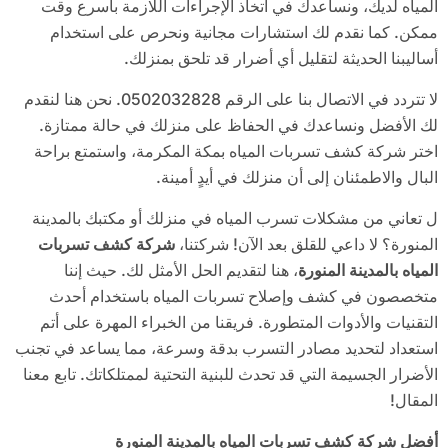
المياه لديك، ونساعدك في اتخاذ الإجراءات اللازمة بأسرع وقت
ممكن. كما نقدم لك استشارات مجانية ونحرص على استخدام
أساليبنا الحديثة لتقليل أي أضرار قد تلحق بمنزلك.
لا تتردد في الاتصال بنا على الرقم 0502032828. نحن هنا لنقدم
لك الأفضل ونساعدك في الحفاظ على منزلك في حالة ممتازة.
اختر شركة كشف تسربات المياه بمكة المكرمة، واستمتع براحة
البال والاطمئنان إلى أن منزلك في أيدٍ أمينة.
ل تعاني من مشكلات تسرب المياه في منزلك أو مكتبك بالمدينة
المنورة؟ لا داعي للقلق بعد الآن! شركتنا،
شركة كشف تسربات
المياه بالمدينة المنورة
، هنا لتقديم الحل الأمثل لك. حيث إننا
متخصصون في كشف وإصلاح تسربات المياه باستخدام أحدث
التقنيات والأدوات المتطورة. فريقنا من الخبراء المهرة على أتم
استعداد لتحديد مصادر التسرب بدقة وسرعة، مما يساعد في تجنب
الأضرار الجسيمة التي قد تحدث للبنية التحتية لممتلكاتك. تابع معنا
المقال!
أفضل شركة كشف تسربات المياه بالمدينة المنورة