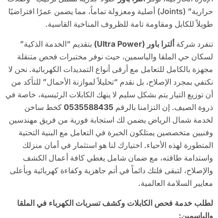
حرارية” (Joints) أصلية ومعزولة تماماً، مما يضمن عمرًا افتراضيًا
طويلاً للكابل ومقاومة تامة للظروف المناخية القاسية.
تنفرد شركة
ألترا باور (
Ultra Power)
بتقديم “الخدمة الذكية”
لسكان حي الملقا والياسمين، حيث نوفر مختبرات فحص متنقلة
مجهزة بالكامل للتعامل مع أرقى أنواع التمديدات الكهربائية. نحن لا
نكتفي بمجرد الإصلاح، بل نقدم “تحليلاً لموازنة الأحمال” للتأكد من
أن توزيع التيار يتم بشكل سليم لا ينهك الكابلات الرئيسية، خاصة في
ذروة الصيف. إن التزامنا بالرقم
0535588435
كخط ساخن
لخدمة شمال الرياض يضمن لك استجابة فورية من فريق مهندسين
وفنيين متخصصين يمتلكون الخبرة في التعامل مع البنية التحتية
المتطورة لهذه الأحياء. اختيارك لنا هو استثمار في أمان منزلك
واستدامة طاقته، مع ضمان شامل يغطي كافة أعمال الكشف
والإصلاح، لتبقى فلتك دائماً في أتم جاهزية وكفاءة كهربائية وبأعلى
معايير السلامة العالمية.
لطلب خدمة فحص الكابلات وكشف تسربات الكهرباء في الملقا
والياسمين: