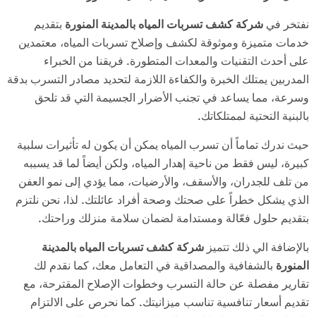
نفتخر في
شركة كشف تسربات المياه بالمدينة المنورة
بتقديم
خدمات متميزة وموثوقة لكشف وإصلاح تسربات المياه، معتمدين
على أحدث التقنيات والمعدات المتطورة. فريقنا من الخبراء
المدربين يمتلك الخبرة والكفاءة اللازمة لتحديد مصادر التسرب بدقة
وسرعة، مما يساعد في تجنب الأضرار الجسيمة التي قد تلحق
بالبنية التحتية لممتلكاتك.
حيث ندرك تماماً أن تسرب المياه يمكن أن يكون له تأثيرات سلبية
كبيرة، ليس فقط من ناحية إهدار المياه، ولكن أيضاً لما قد يسببه
من تلف للجدران، والأسقف، والأرضيات، مما يؤدي إلى نمو العفن
الذي يشكل خطراً على صحتك وصحة أفراد عائلتك. لذا، نحن نلتزم
بتقديم حلول فعّالة ومستدامة لضمان سلامة منزلك وراحتك.
بالإضافة الي ذلك تتميز
شركة كشف تسربات المياه بالمدينة
المنورة
بالشفافية والمصداقية في التعامل معك، كما نقدم لك
تقارير مفصلة عن حالة التسرب وخطوات الإصلاح المقترحة، مع
تقديم أسعار تنافسية تناسب ميزانيتك. كما نحرص على الالتزام