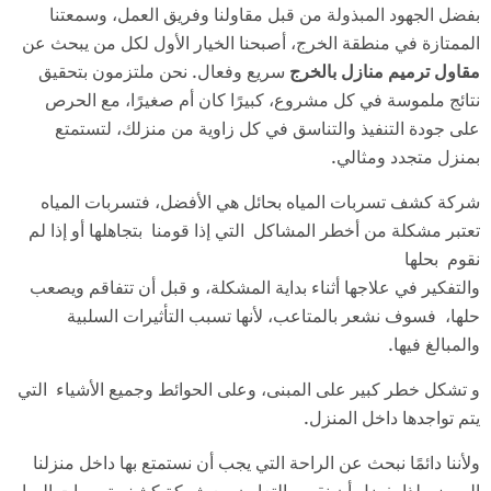
بفضل الجهود المبذولة من قبل مقاولنا وفريق العمل، وسمعتنا
الممتازة في منطقة الخرج، أصبحنا الخيار الأول لكل من يبحث عن
مقاول ترميم منازل بالخرج
سريع وفعال. نحن ملتزمون بتحقيق
نتائج ملموسة في كل مشروع، كبيرًا كان أم صغيرًا، مع الحرص
على جودة التنفيذ والتناسق في كل زاوية من منزلك، لتستمتع
بمنزل متجدد ومثالي.
شركة كشف تسربات المياه بحائل هي الأفضل، فتسربات المياه
تعتبر مشكلة من أخطر المشاكل التي إذا قومنا بتجاهلها أو إذا لم
نقوم بحلها
والتفكير في علاجها أثناء بداية المشكلة، و قبل أن تتفاقم ويصعب
حلها، فسوف نشعر بالمتاعب، لأنها تسبب التأثيرات السلبية
والمبالغ فيها.
و تشكل خطر كبير على المبنى، وعلى الحوائط وجميع الأشياء التي
يتم تواجدها داخل المنزل.
ولأننا دائمًا نبحث عن الراحة التي يجب أن نستمتع بها داخل منزلنا
المميز، لذا يفضل أن نقوم بالتعاون مع شركة كشف تسربات المياه