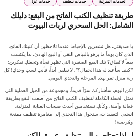
الخدمات المنزلية
خدمات تنظيف
خدمات عزل
طريقة تنظيف الكنب الفاتح من البقع: دليلك
الشامل: الحل السحري لربات البيوت
يا صديقتي، هل تشعرين بالإحباط عندما تلاحظين أن كنبتك الفاتح،
الذي كان يوماً ما يزهو بالبياض النقي أو البيج الهادئ، بدأ يكتسب
بقعاً لا تُطاق؟ تلك البقع الصغيرة التي تظهر فجأة وتجعلكِ تفكرين:
“كيف سأعيد له هذا الجمال؟”. لا تقلقي أبداً، فأنتِ لستِ وحدكِ! كل
ربة منزل تمر بهذه المرحلة والتحدي اليومي.
لكن اليوم، سأشارككِ سرّاً قديماً، ومجموعة من الحيل العملية التي
تمثل الخطة الكاملة لتنظيف الكنب الفاتح من أصعب البقع بطريقة
فعالة وآمنة، وكأنكِ تستخدمين أحدث صيحات العناية المنزلية.
انسَيي التعقيدات، سنحول هذا التحدي إلى مغامرة تنظيف ممتعة
ومُرضية!
لماذا تحتاجين إلى تنظيف عميق للكنب