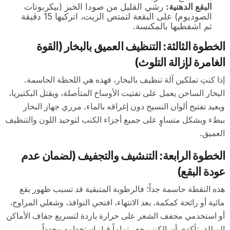
البقع الدهنية:
رشي القليل من صودا الخبز (بيكربونات
الصوديوم) على البقعة لتمتص الزيت، اتركيها 15 دقيقة
ثم اشفطيها بالمكنسة.
الخطوة الثالثة: التنظيف العميق بالبخار (القوة
الغامرة لإزالة التلوث)
إذا كنتِ تملكين آلة تنظيف بالبخار، فهذه هي اللحظة الحاسمة.
البخار الساخن يعمل على تفتيت الأوساخ المتأصلة، ويقتل البكتيريا،
ويعيد تفتيح ألوان النسيج دون إغراقه بالماء. مرري جهاز البخار
ببطء وبشكل متساوٍ على جميع أجزاء الكنب لتوحيد اللون والتنظيف
العميق.
الخطوة الرابعة: التنشيف والتجفيف (لضمان عدم
عودة البقع)
هذه النقطة حاسمة جداً؛ فالرطوبة المتبقية قد تسبب ظهور بقع
مائية أو رائحة كمكمة. بعد الانتهاء، افتحي النوافذ، وشغلي المراوح،
أو استخدمي مجفف الشعر على حرارة باردة لتسريع جفاف الأماكن
المبللة. تأكدي أن الكنب جف تماماً قبل استخدامه مجدداً.