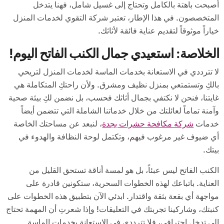
أصبحت باهتة بالكامل وتحتاج إلى غسيل شامل، فهنا يتدخل
المتخصصون. في هذا الإطار، تعتبر شركة التقوي لخدمات المنزل
خياراً موثوقاً لتقديم عناية فائقة لأثاثك.
الخلاصة: استعيدي جمال الكنب الفاتح اليوم!
لا تترددي في الاستعانة بخدمات الماسة لخدمات المنزل لتريحي
بالكِ وتستمتعي بمنزل نظيف ومشرق. ولأن راحتكِ المتكاملة هي
غايتنا، فنحن لا نكتفي بجمال أثاثك فحسب، بل نضمن لكِ بيئة صحية
وآمنة تماماً لعائلتك من خلال خدماتنا الشاملة التي تتضمن أيضاً
خدمات
شركة مكافحة حشرات بجدة
، لنبعد عن مساحتك الخاصة
أي ضيوف غير مرغوب فيهم، وتكتمل لوحة النظافة والهدوء في
بيتك.
الكنب الفاتح ليس عبئاً، بل هو لمسة أناقة تستحق القليل من
العناية. باتباعك لهذه الخطوات السحرية، ستكونين قادرة على
مواجهة أي بقعة بثقة واقتدار. ابدئي الآن بتطبيق هذه الخطوات على
كنبتك، وشاركينا تجربتك في التعليقات! وإذا شعرتِ أن المهمة تحتاج
إلى تدخل احترافي، فلا تترددي في الاستعانة بخدمات الماسة