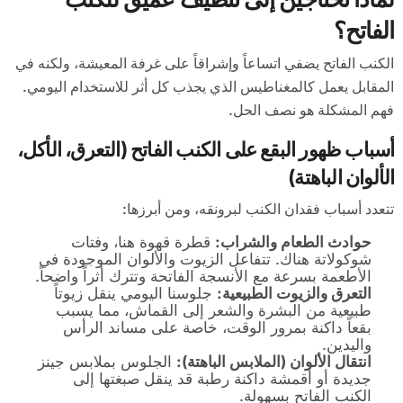
الفاتح؟
الكنب الفاتح يضفي اتساعاً وإشراقاً على غرفة المعيشة، ولكنه في
المقابل يعمل كالمغناطيس الذي يجذب كل أثر للاستخدام اليومي.
فهم المشكلة هو نصف الحل.
أسباب ظهور البقع على الكنب الفاتح (التعرق، الأكل،
الألوان الباهتة)
تتعدد أسباب فقدان الكنب لبرونقه، ومن أبرزها:
حوادث الطعام والشراب:
قطرة قهوة هنا، وفتات
شوكولاتة هناك. تتفاعل الزيوت والألوان الموجودة في
الأطعمة بسرعة مع الأنسجة الفاتحة وتترك أثراً واضحاً.
التعرق والزيوت الطبيعية:
جلوسنا اليومي ينقل زيوتاً
طبيعية من البشرة والشعر إلى القماش، مما يسبب
بقعاً داكنة بمرور الوقت، خاصة على مساند الرأس
واليدين.
انتقال الألوان (الملابس الباهتة):
الجلوس بملابس جينز
جديدة أو أقمشة داكنة رطبة قد ينقل صبغتها إلى
الكنب الفاتح بسهولة.