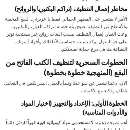
مخاطر إهمال التنظيف (تراكم البكتيريا والروائح)
الأمر لا يقتصر على المظهر الجمالي فقط يا عزيزتي. البقع المخفية
والأسطح غير النظيفة تصبح بيئة خصبة لتراكم الغبار، والبكتيريا،
وعث الغبار. إهمال التنظيف يسبب انبعاث روائح غير مستحبة تؤثر
على جو المنزل، وقد يسبب حساسية لأطفالك وأفراد أسرتك.
النظافة هنا هي درع حماية لصحتكم.
الخطوات السحرية لتنظيف الكنب الفاتح من
البقع (المنهجية خطوة بخطوة)
الآن، دعينا نشمر عن سواعدنا ونبدأ بالعمل. السر يكمن في التعامل
بلطف وذكاء مع الأقمشة.
الخطوة الأولى: الإعداد والتجهيز (اختيار المواد
والأدوات المناسبة)
أهم نصيحة ذهبية:
لا تستخدمي مواد كيميائية قوية فوراً!
ابدئي دائماً
بالحلول اللطيفة. ستحتاجين إلى: