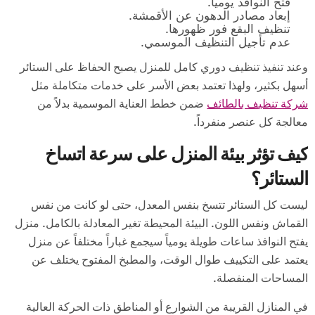
فتح النوافذ يومياً.
إبعاد مصادر الدهون عن الأقمشة.
تنظيف البقع فور ظهورها.
عدم تأجيل التنظيف الموسمي.
وعند تنفيذ تنظيف دوري كامل للمنزل يصبح الحفاظ على الستائر
أسهل بكثير، ولهذا تعتمد بعض الأسر على خدمات متكاملة مثل
شركة تنظيف بالطائف
ضمن خطط العناية الموسمية بدلاً من
معالجة كل عنصر منفرداً.
كيف تؤثر بيئة المنزل على سرعة اتساخ
الستائر؟
ليست كل الستائر تتسخ بنفس المعدل، حتى لو كانت من نفس
القماش ونفس اللون. البيئة المحيطة تغير المعادلة بالكامل. منزل
يفتح النوافذ ساعات طويلة يومياً سيجمع غباراً مختلفاً عن منزل
يعتمد على التكييف طوال الوقت، والمطبخ المفتوح يختلف عن
المساحات المنفصلة.
في المنازل القريبة من الشوارع أو المناطق ذات الحركة العالية