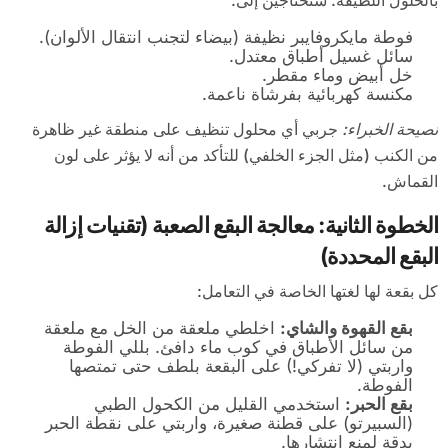
فوطة مايكروفايبر نظيفة (بيضاء لتجنب انتقال الألوان).
سائل غسيل أطباق معتدل.
خل أبيض وماء مقطر.
مكنسة كهربائية بفرشاة ناعمة.
نصيحة الخبراء:
جربي أي محلول تنظيف على منطقة غير ظاهرة
من الكنب (مثل الجزء الخلفي) للتأكد من أنه لا يؤثر على لون
القماش.
الخطوة الثانية: معالجة البقع الصعبة (تقنيات إزالة
البقع المحددة)
كل بقعة لها لغتها الخاصة في التعامل:
بقع القهوة والشاي:
اخلطي ملعقة من الخل مع ملعقة
من سائل الأطباق في كوب ماء دافئ. بللي الفوطة
واربتي (لا تفركي!) على البقعة بلطف حتى تمتصها
الفوطة.
بقع الحبر:
استخدمي القليل من الكحول الطبي
(السبيرتو) على قطنة صغيرة، واربتي على نقطة الحبر
بدقة لمنع انتشارها.