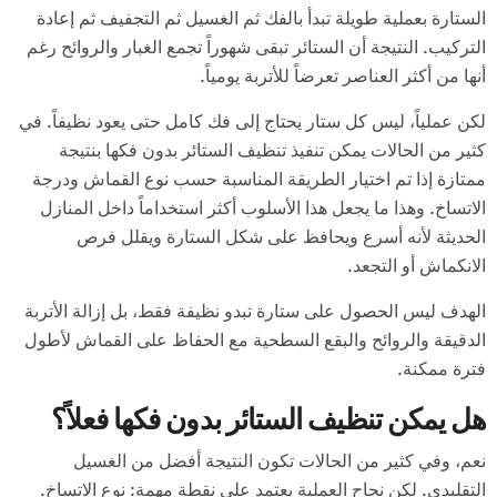
الستارة بعملية طويلة تبدأ بالفك ثم الغسيل ثم التجفيف ثم إعادة
التركيب. النتيجة أن الستائر تبقى شهوراً تجمع الغبار والروائح رغم
أنها من أكثر العناصر تعرضاً للأتربة يومياً.
لكن عملياً، ليس كل ستار يحتاج إلى فك كامل حتى يعود نظيفاً. في
كثير من الحالات يمكن تنفيذ تنظيف الستائر بدون فكها بنتيجة
ممتازة إذا تم اختيار الطريقة المناسبة حسب نوع القماش ودرجة
الاتساخ. وهذا ما يجعل هذا الأسلوب أكثر استخداماً داخل المنازل
الحديثة لأنه أسرع ويحافظ على شكل الستارة ويقلل فرص
الانكماش أو التجعد.
الهدف ليس الحصول على ستارة تبدو نظيفة فقط، بل إزالة الأتربة
الدقيقة والروائح والبقع السطحية مع الحفاظ على القماش لأطول
فترة ممكنة.
هل يمكن تنظيف الستائر بدون فكها فعلاً؟
نعم، وفي كثير من الحالات تكون النتيجة أفضل من الغسيل
التقليدي. لكن نجاح العملية يعتمد على نقطة مهمة: نوع الاتساخ.