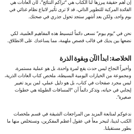
​إن أهم حقيقة يبرزها لنا الكتاب هي “تراكم النتائج”، لأن العادات هي
الفائدة المركبة للتطوير الذاتي، قد لا ترى تأثير لاتباع نظام غذائي في
يوم واحد، ولكن بعد أشهر ستجد تحول جذري في صحتك.
نحن في “يوم بيوم” نسعى دائماً لتبسيط هذه المفاهيم العلمية، لكي
نضعها بين يديك في قالب قصص ملهمة، مما يساعدك على الانطلاق.
​الخلاصة: ابدأ الآن وبقوة الذرة
​وأخيراً النجاح ليس حدث يقع لمرة واحدة، بل هو عملية مستمرة،
ومجموعة من الخيارات اليومية البسيطة، ملخص كتاب العادات الذرية،
ليس مجرد صفحات في كتاب، بل هو دليل عملي، لمن يريد تغيير
إيجابي في حياته، وتذكر دائماً أن “المسافات الطويلة هي خطوات
صغيرة”.
​ندعوكم لمتابعة المزيد من المراجعات الشيقة في قسم ملخصات
الكتب لدينا، لنبحر معاً في عقول أعظم المفكرين، ونستخلص منها ما
يطور مستقبلنا.