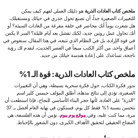
ملخص كتاب العادات الذرية
هو دليلك العملي لفهم كيف يمكن
للتغييرات الصغيرة جداً، أن تصنع تحول جذري في حياتك ومستقبلك،
هل شعرت يوماً أنك محاصر في حلقة مفرغة من العادات السيئة؟ أو
أنك تحاول عمل روتين جديد، لكنك تفشل بعد أيام قليلة؟ السر لا يكمن
في قوة الإرادة، بل في النظام الذي تتبعه، في هذا المقال، سنغوص في
أعماق واحد، من أكثر الكتب مبيعاً في العصر الحديث، لنقدم لك رؤية
ناجحة، تساعدك على إعادة هندسة حياتك من جديد.
​ملخص كتاب العادات الذرية: قوة الـ 1%
​تدور فكرة الكتاب، حول فكرة سحرية بسيطة، وهي أن التغييرات
الصغيرة، تؤدي إلى نتائج مذهلة، أطلق المؤلف جيمس كلير اسم
“الذرة” على العادة، لأنها حجر البناء الأساسي للنجاح، فإذا استطعت أن
تتحسن بنسبة 1% فقط كل يوم، فستكون في نهاية العام أفضل بـ 37
مرة، مما كنت عليه، وفي
موقع يوم بيوم
، نؤمن أن هذه الفلسفة، هي
المفتاح الحقيقي لتحقيق الأهداف الكبرى، دون الشعور بالإحباط.