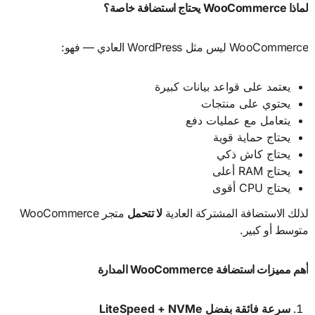
لماذا
WooCommerce
يحتاج استضافة خاصة؟
WooCommerce ليس مثل WordPress العادي — فهو:
يعتمد على قواعد بيانات كبيرة
يحتوي على منتجات
يتعامل مع عمليات دفع
يحتاج حماية قوية
يحتاج كاش ذكي
يحتاج RAM أعلى
يحتاج CPU أقوى
لذلك الاستضافة المشتركة العادية
لا تتحمل
متجر WooCommerce
متوسط أو كبير.
أهم مميزات استضافة
WooCommerce
المدارة
سرعة فائقة بفضل
LiteSpeed + NVMe