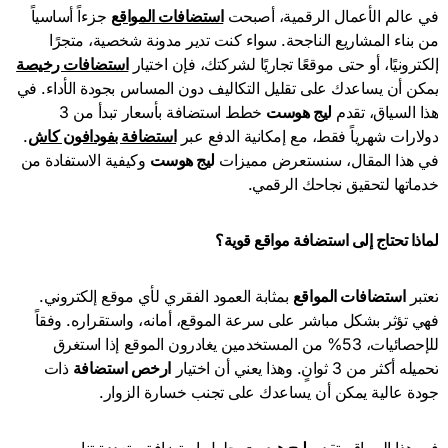
في عالم الأعمال الرقمية، أصبحت
استضافات المواقع
جزءاً أساسياً
من بناء المشاريع الناجحة. سواء كنت تدير مدونة شخصية، متجرًا
إلكترونيًا، أو حتى موقعًا تجاريًا لشركتك، فإن اختيار
استضافات رخيصة
يمكن أن يساعدك على تقليل التكاليف دون المساس بجودة الأداء. في
هذا السياق، تقدم
ليج هوست
خطط استضافة بأسعار تبدأ من 3
دولارات شهرياً فقط، مع إمكانية الدفع عبر
استضافة بفودافون كاش
.
في هذا المقال، سنستعرض مميزات
ليج هوست
وكيفية الاستفادة من
خدماتها لتحقيق نجاحك الرقمي.
لماذا تحتاج إلى استضافة مواقع قوية؟
تعتبر
استضافات المواقع
بمثابة العمود الفقري لأي موقع إلكتروني.
فهي تؤثر بشكل مباشر على سرعة الموقع، أمانه، واستقراره. وفقاً
للإحصائيات، 53% من المستخدمين يغادرون الموقع إذا استغرق
تحميله أكثر من 3 ثوانٍ. وهذا يعني أن اختيار
ارخص استضافة
ذات
جودة عالية يمكن أن يساعدك على تجنب خسارة الزوار.