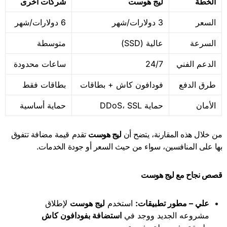
الخطة
ليج هوست
شركات أخرى
السعر
3 دولارات/شهر
6 دولارات/شهر
السرعة
عالية (SSD)
متوسطة
الدعم الفني
24/7
ساعات محدودة
طرق الدفع
فودافون كاش + بطاقات
بطاقات فقط
الأمان
حماية DDoS، SSL
حماية أساسية
من خلال هذه المقارنة، يتضح أن
ليج هوست
تقدم قيمة مضافة تتفوق
بها على المنافسين، سواء من حيث السعر أو جودة الخدمات.
قصص نجاح مع ليج هوست
علي – مطور تطبيقات
:
استخدم
ليج هوست
لإطلاق
مشروعه الجديد ووجد في
استضافة بفودافون كاش