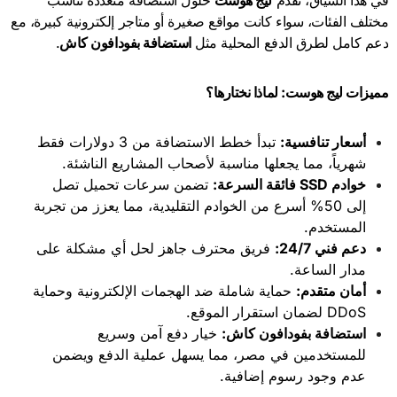
في هذا السياق، تقدم
ليج هوست
حلول استضافة متعددة تناسب
مختلف الفئات، سواء كانت مواقع صغيرة أو متاجر إلكترونية كبيرة، مع
دعم كامل لطرق الدفع المحلية مثل
استضافة بفودافون كاش
.
مميزات ليج هوست: لماذا نختارها؟
أسعار تنافسية
:
تبدأ خطط الاستضافة من 3 دولارات فقط
شهرياً، مما يجعلها مناسبة لأصحاب المشاريع الناشئة.
خوادم
SSD
فائقة السرعة
:
تضمن سرعات تحميل تصل
إلى 50% أسرع من الخوادم التقليدية، مما يعزز من تجربة
المستخدم.
دعم فني 24/7
:
فريق محترف جاهز لحل أي مشكلة على
مدار الساعة.
أمان متقدم
:
حماية شاملة ضد الهجمات الإلكترونية وحماية
DDoS لضمان استقرار الموقع.
استضافة بفودافون كاش
:
خيار دفع آمن وسريع
للمستخدمين في مصر، مما يسهل عملية الدفع ويضمن
عدم وجود رسوم إضافية.