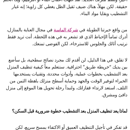
حقيقة. لكن مهلاً، هناك ضيف ثقيل الظل يغطي كل زاوية؛ إنه غبار
التشطيب وبقايا مواد البناء.
من واقع خبرتنا الطويلة في
شركة الماسة
في مجال العناية بالمنازل،
أدرك تماماً الإحباط الذي قد تشعر به في هذه اللحظة. أنت تريد فقط
ترتيب أثاثك والجلوس للاسترخاء، لكن الفوضى تمنعك.
لا تقلق، في هذا الدليل، لن أقدم لك مجرد نصائح سطحية، بل سأضع
بين يديك “خريطة طريق” احترافية. سنتعلم معاً كيفية تنظيف المنزل
بعد التشطيب بخطوات عملية، وأدوات محددة، وتقنيات يستخدمها
الخبراء لتوفير الوقت والجهد وحماية أسطح منزلك باهظة الثمن من
التلف. استعد لارتداء قفازاتك، ولنبدأ رحلة تحويل هذا الموقع إلى منزل
دافئ ومشرق.
لماذا يعد تنظيف المنزل بعد التشطيب خطوة ضرورية قبل السكن؟
قد تفكر في تأجيل التنظيف العميق أو الاكتفاء بمسح سريع، لكن