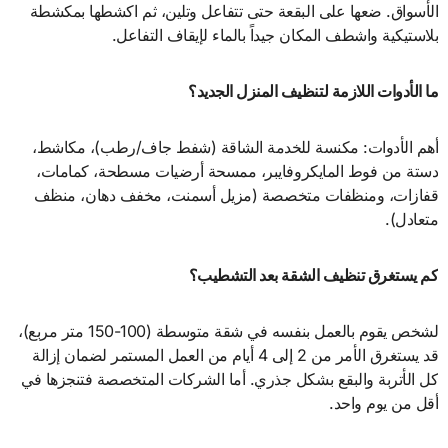
الأسواق. ضعها على البقعة حتى تتفاعل وتلين، ثم اكشطها بمكشطة
بلاستيكية واشطف المكان جيداً بالماء لإيقاف التفاعل.
ما الأدوات اللازمة لتنظيف المنزل الجديد؟
أهم الأدوات: مكنسة للخدمة الشاقة (شفط جاف/رطب)، مكاشط،
دستة من فوط المايكروفايبر، ممسحة أرضيات مسطحة، كمامات،
قفازات، ومنظفات متخصصة (مزيل أسمنت، مخفف دهان، منظف
متعادل).
كم يستغرق تنظيف الشقة بعد التشطيب؟
لشخص يقوم بالعمل بنفسه في شقة متوسطة (100-150 متر مربع)،
قد يستغرق الأمر من 2 إلى 4 أيام من العمل المستمر لضمان إزالة
كل الأتربة والبقع بشكل جذري. أما الشركات المتخصصة فتنجزها في
أقل من يوم واحد.