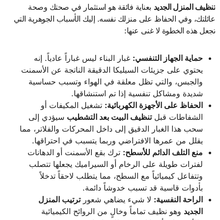
تنظيف المنزل الجديد
بعناية فائقة هو استثمار في صحتك وصحة
عائلتك، وفي الحفاظ على منزلك نفسه. إليك الأسباب الجوهرية التي
تجعل هذه الخطوة لا غنى عنها:
حماية الجهاز التنفسي
:
غبار البناء ليس غباراً عادياً. إنه
يحتوي على جزيئات السيليكا الدقيقة الناتجة عن الأسمنت
والجبس، والتي تظل معلقة في الهواء وتسبب حساسية
شديدة ومشاكل تنفسية إذا تم استنشاقها.
الحفاظ على الأجهزة الكهربائية
:
تشغيل المكيفات أو
الشفاطات قبل
تنظيف البيت بعد التشطيب
سيؤدي إلى
سحب هذا الغبار الدقيق إلى داخل المحركات والفلاتر، مما
يقلل من عمرها الافتراضي وربما يتسبب في احتراقها.
منع التلف الدائم للأسطح
:
ترك بقع الأسمنت أو الدهانات
لفترات طويلة على الرخام أو السيراميك يجعلها تتصلب
وتتفاعل كيميائياً مع السطح، مما يتطلب لاحقاً تدخلاً
بأدوات قاسية قد تسبب خدوشاً دائمة.
الراحة النفسية
:
لا شيء يضاهي شعور
ترتيب المنزل
الجديد
وهو نظيف تماماً وخالٍ من الروائح الكيميائية