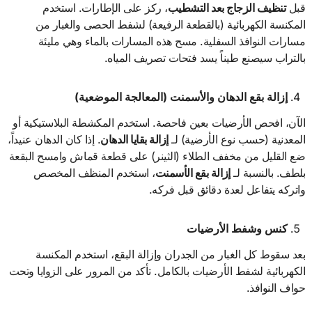
قبل
تنظيف الزجاج بعد التشطيب
، ركز على الإطارات. استخدم
المكنسة الكهربائية (بالقطعة الرفيعة) لشفط الحصى والغبار من
مسارات النوافذ السفلية. مسح هذه المسارات بالماء وهي مليئة
بالتراب سيصنع طيناً يسد فتحات تصريف المياه.
إزالة بقع الدهان والأسمنت (المعالجة الموضعية)
الآن، افحص الأرضيات بعين فاحصة. استخدم المكشطة البلاستيكية أو
المعدنية (حسب نوع الأرضية) لـ
إزالة بقايا الدهان
. إذا كان الدهان عنيداً،
ضع القليل من مخفف الطلاء (الثينر) على قطعة قماش وامسح البقعة
بلطف. بالنسبة لـ
إزالة بقع الأسمنت
، استخدم المنظف المخصص
واتركه يتفاعل لعدة دقائق قبل فركه.
كنس وشفط الأرضيات
بعد سقوط كل الغبار من الجدران وإزالة البقع، استخدم المكنسة
الكهربائية لشفط الأرضيات بالكامل. تأكد من المرور على الزوايا وتحت
حواف النوافذ.