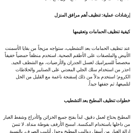
إرشادات عملية: تنظيف أهم مرافق المنزل
كيفية تنظيف الحمامات وتعقيمها
عند تنظيف الحمامات بعد التشطيب، ستواجه مزيجاً من بقايا الأسمنت
الأبيض والملصقات على الأطقم الصحية. استخدم منظفاً حمضياً خفيفاً
مخصصاً للسيراميك لغسل الجدران والأرضيات، مع الشطف الجيد.
احذر من استخدام سلك الجلي المعدني على الصنابير والخلاطات
الكروم؛ استخدم بدلاً من ذلك إسفنجة ناعمة مع القليل من الخل
لتلميعها، ثم جففها جيداً.
خطوات تنظيف المطبخ بعد التشطيب
المطبخ يحتاج لعمل دقيق. ابدأ بفتح جميع الخزائن والأدراج وشفط الغبار
من داخلها باستخدام المكنسة. امسح الأرفف بفوطة منداة. لا تنسَ
إزالة الغبار من أسفل دواليب المطبخ وحول أنابيب الصرف. بالنسبة