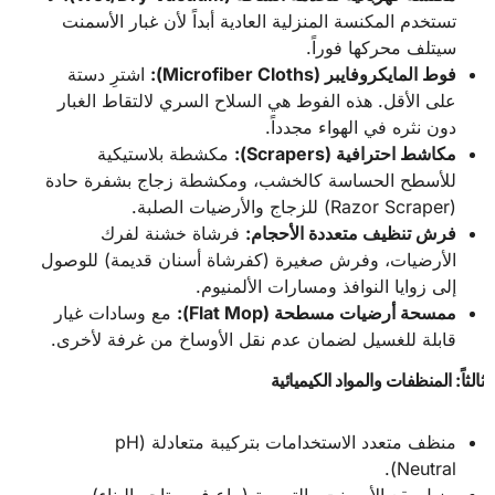
تستخدم المكنسة المنزلية العادية أبداً لأن غبار الأسمنت
سيتلف محركها فوراً.
فوط المايكروفايبر
(Microfiber Cloths):
اشترِ دستة
على الأقل. هذه الفوط هي السلاح السري لالتقاط الغبار
دون نثره في الهواء مجدداً.
مكاشط احترافية
(Scrapers):
مكشطة بلاستيكية
للأسطح الحساسة كالخشب، ومكشطة زجاج بشفرة حادة
(Razor Scraper) للزجاج والأرضيات الصلبة.
فرش تنظيف متعددة الأحجام
:
فرشاة خشنة لفرك
الأرضيات، وفرش صغيرة (كفرشاة أسنان قديمة) للوصول
إلى زوايا النوافذ ومسارات الألمنيوم.
ممسحة أرضيات مسطحة
(Flat Mop):
مع وسادات غيار
قابلة للغسيل لضمان عدم نقل الأوساخ من غرفة لأخرى.
ثالثاً: المنظفات والمواد الكيميائية
منظف متعدد الاستخدامات بتركيبة متعادلة (pH
Neutral).
مزيل بقع الأسمنت والترويبة (يباع في متاجر البناء).