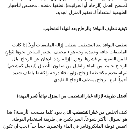
لأسطح العمل (الرخام أو الجرانيت)، نظفها بمنظف مخصص للأحجار
الطبيعية استعداداً لـ تعقيم المنزل الجديد.
كيفية تنظيف النوافذ والزجاج بعد انتهاء التشطيب
تنظيف النوافذ بعد التشطيب يتطلب إزالة الملصقات أولاً. إذا كانت
الملصقات جافة وعنيدة، وجه هواء مجفف الشعر الساخن نحوها لثوانٍ
لتليين الصمغ، ثم قشرها برفق. لإزالة رذاذ الدهان عن الزجاج، بلل
الزجاج بخليط من الماء والقليل من صابون الأطباق (ليعمل كمشحم)،
ثم استخدم مكشطة الزجاج بزاوية 45 درجة واكشط بلطف شديد.
أخيراً، لمع الزجاج بمنظف الزجاج التقليدي.
أفضل طريقة لإزالة غبار التشطيب من المنزل نهائياً (سر المهنة
)
كيف أتخلص من
غبار التشطيب
الذي يعود كلما مسحت الأرضية؟ هذا
هو السؤال الأكثر شيوعاً. السر يكمن في طريقة استخدام الفوطة.
اغمس فوطة المايكروفايبر في الماء واعصرها جيداً جداً (يجب أن تكون