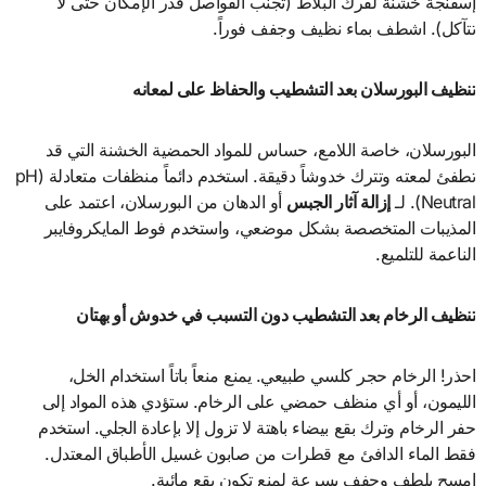
إسفنجة خشنة لفرك البلاط (تجنب الفواصل قدر الإمكان حتى لا
تتآكل). اشطف بماء نظيف وجفف فوراً.
تنظيف البورسلان بعد التشطيب والحفاظ على لمعانه
البورسلان، خاصة اللامع، حساس للمواد الحمضية الخشنة التي قد
تطفئ لمعته وتترك خدوشاً دقيقة. استخدم دائماً منظفات متعادلة (pH
Neutral). لـ
إزالة آثار الجبس
أو الدهان من البورسلان، اعتمد على
المذيبات المتخصصة بشكل موضعي، واستخدم فوط المايكروفايبر
الناعمة للتلميع.
تنظيف الرخام بعد التشطيب دون التسبب في خدوش أو بهتان
احذر! الرخام حجر كلسي طبيعي. يمنع منعاً باتاً استخدام الخل،
الليمون، أو أي منظف حمضي على الرخام. ستؤدي هذه المواد إلى
حفر الرخام وترك بقع بيضاء باهتة لا تزول إلا بإعادة الجلي. استخدم
فقط الماء الدافئ مع قطرات من صابون غسيل الأطباق المعتدل.
امسح بلطف وجفف بسرعة لمنع تكون بقع مائية.