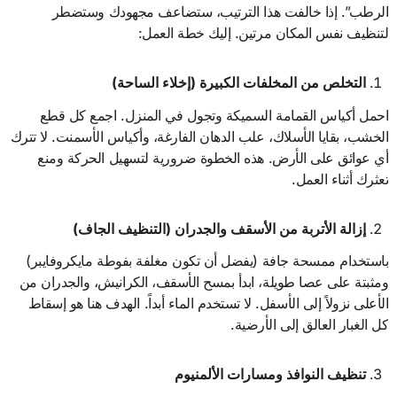
الرطب”. إذا خالفت هذا الترتيب، ستضاعف مجهودك وستضطر
لتنظيف نفس المكان مرتين. إليك خطة العمل:
التخلص من المخلفات الكبيرة (إخلاء الساحة)
احمل أكياس القمامة السميكة وتجول في المنزل. اجمع كل قطع
الخشب، بقايا الأسلاك، علب الدهان الفارغة، وأكياس الأسمنت. لا تترك
أي عوائق على الأرض. هذه الخطوة ضرورية لتسهيل الحركة ومنع
تعثرك أثناء العمل.
إزالة الأتربة من الأسقف والجدران (التنظيف الجاف)
باستخدام ممسحة جافة (يفضل أن تكون مغلفة بفوطة مايكروفايبر)
ومثبتة على عصا طويلة، ابدأ بمسح الأسقف، الكرانيش، والجدران من
الأعلى نزولاً إلى الأسفل. لا تستخدم الماء أبداً. الهدف هنا هو إسقاط
كل الغبار العالق إلى الأرضية.
تنظيف النوافذ ومسارات الألمنيوم