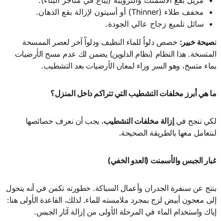
مخفف طلاء (Thinner) أو أسيتون لإزالة بقع الدهان.
سائل تلميع زجاج عالي الجودة.
نصيحة خبير
:
خصص دلواً للماء النظيف ودلواً آخر لعصر الممسحة
المتسخة. هذا النظام (نظام الدلوين) يضمن لك عدم مسح الأرضيات
بماء متسخ، وهو السر وراء لمعان الأرضيات بعد التشطيب.
ما هي أبرز مخلفات التشطيب التي تتراكم داخل المنزل؟
لكي ننجح في
إزالة مخلفات التشطيب
، يجب أن نعرف خصائصها
لنتعامل معها بالطريقة الصحيحة.
غبار الجبس والأسمنت (العدو الخفي
)
ينتج عن سنفرة الجدران وأعمال السباكة. خطورته تكمن في أنه يتحول
إلى معجون أبيض لزج بمجرد ملامسته للماء. لذلك، القاعدة الأولى هنا:
إياك واستخدام الماء في المرحلة الأولى من إزالة آثار الجبس.