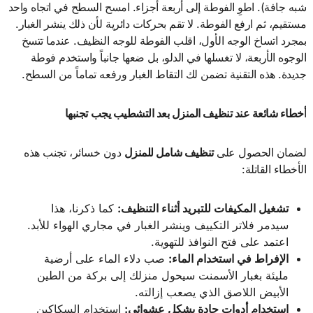
شبه جافة). اطوِ الفوطة إلى أربعة أجزاء. امسح السطح في اتجاه واحد
مستقيم، ثم ارفع الفوطة. لا تقم بحركات دائرية لأن ذلك ينشر الغبار.
بمجرد اتساخ الوجه الأول، اقلب الفوطة للوجه النظيف. عندما تتسخ
الوجوه الأربعة، لا تغسلها في الدلو، بل ضعها جانباً واستخدم فوطة
جديدة. هذه التقنية تضمن لك التقاط الغبار ورفعه تماماً من السطح.
أخطاء شائعة عند تنظيف المنزل بعد التشطيب يجب تجنبها
لضمان الحصول على
تنظيف شامل للمنزل
دون خسائر، تجنب هذه
الأخطاء القاتلة:
تشغيل المكيفات للتبريد أثناء التنظيف
:
كما ذكرنا، هذا
سيدمر فلاتر التكييف وينشر الغبار في مجاري الهواء للأبد.
اعتمد على فتح النوافذ للتهوية.
الإفراط في استخدام الماء
:
صب دلاء الماء على أرضية
مليئة بغبار الأسمنت سيحول منزلك إلى بركة من الطين
الأبيض اللاصق الذي يصعب إزالته.
استخدام أدوات حادة بشكل عشوائي
:
استخدام السكاكين