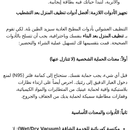
والأتربة، لتبدأ حياتك فيه بطاقة إيجابية.
تجهيز الأدوات اللازمة: أفضل أدوات تنظيف المنزل بعد التشطيب
التنظيف العشوائي بأدوات المطبخ العادية سيزيد الطين بلة. لكي تقوم
بـ
تنظيف المنزل بعد البناء
بنفسك وباحترافية، يجب أن تتسلح بالأدوات
الصحيحة. قمت بتقسيمها لك لتسهيل عملية الشراء والتحضير:
أولاً: معدات الحماية الشخصية (لا تتنازل عنها
)
قبل أي شيء، يجب حماية نفسك. ستحتاج إلى كمامة فلتر (N95) لمنع
دخول الغبار الدقيق إلى رئتيك. احرص أيضاً على ارتداء نظارات
بلاستيكية واقية لحماية عينيك من المتطايرات والمواد الكيميائية،
وقفازات مطاطية سميكة لحماية يديك من الجفاف والجروح.
ثانياً: الأدوات والمعدات الأساسية
مكنسة كهربائية للخدمة الشاقة
(Wet/Dry Vacuum):
لا