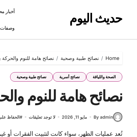
Ski
t
أخبار مح
حديث اليوم
conten
وصفات 
Home
نصائح طبية وصحية
نصائح هامة للنوم والحركة 
الصحة واللياقة
نصائح أسرية
نصائح طبية وصحية
نصائح هامة للنوم والح
By admin
مايو 11, 2026
لا توجد تعليقات
#
الحفاظ على
تُعد عمليات الظهر، سواء كانت لتثبيت الفقرات أو غيرها، إجراءات جراحية دقيقة تتطلب فترة تعافٍ حاسمة لضمان أفضل النتائج. خلال هذه الفترة، يلعب الاهتمام