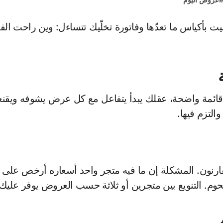
 قائمة واضحة، عقلك يبدأ يتفاعل مع كل عرض يشوفه ويقنعك
التزم فيها.
يقارنون. المشكلة إن ما فيه متجر واحد أسعاره أرخص ع
التنويع بين متجرين أو ثلاثة حسب العروض يوفر عليك 20-30% بسهولة