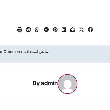
By
admin