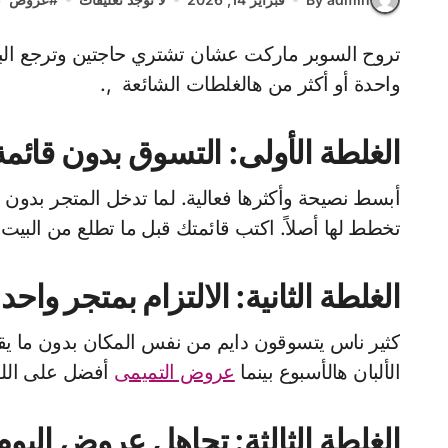
تروح السوبر ماركت عشان تشتري حاجتين وترجع البيت بأكياس ما تعدّها وفاتورة تخلّيك تتساءل: وين راحت الفلوس؟ لو هالسيناريو يتكرر معك، غالباً أنت تقع في
واحدة أو أكثر من هالغلطات الشائعة ,.
الغلطة الأولى: التسوق بدون قائمة
أبسط نصيحة وأكثرها فعالية. لما تدخل المتجر بدون
تخطط لها أصلاً. اكتب قائمتك قبل ما تطلع من البيت و
الغلطة الثانية: الالتزام بمتجر واحد
كثير ناس يتسوقون دايم من نفس المكان بدون ما 
الألبان هالأسبوع بينما
عروض التميمى
أفضل على اللحوم. 
الغلطة الثالثة: تجاهل عروض اليوم