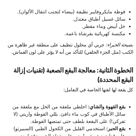
فوطة مايكروفايبر نظيفة (بيضاء لتجنب انتقال الألوان).
سائل غسيل أطباق معتدل.
خل أبيض وماء مقطر.
مكنسة كهربائية بفرشاة ناعمة.
نصيحة الخبراء:
جربي أي محلول تنظيف على منطقة غير ظاهرة من
الكنب (مثل الجزء الخلفي) للتأكد من أنه لا يؤثر على لون القماش.
الخطوة الثانية: معالجة البقع الصعبة (تقنيات إزالة
البقع المحددة)
كل بقعة لها لغتها الخاصة في التعامل:
بقع القهوة والشاي:
اخلطي ملعقة من الخل مع ملعقة من
سائل الأطباق في كوب ماء دافئ. بللي الفوطة واربتي (لا
تفركي!) على البقعة بلطف حتى تمتصها الفوطة.
بقع الحبر:
استخدمي القليل من الكحول الطبي (السبيرتو)
على قطنة صغيرة، واربتي على نقطة الحبر بدقة لمنع