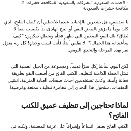
#
خدمات السعودية
#
شركات بالسعودية
#
مكافحة حشرات
#
مكافحة حشرات بالسعودية
يا صديقتي، هل تشعرين بالإحباط عندما تلاحظين أن كنبتك الفاتح، الذي
كان يوماً ما يزهو بالبياض النقي أو البيج الهادئ، بدأ يكتسب بقعاً لا
تُطاق؟ تلك البقع الصغيرة التي تظهر فجأة وتجعلكِ تفكرين: “كيف
سأعيد له هذا الجمال؟”. لا تقلقي أبداً، فأنتِ لستِ وحدكِ! كل ربة منزل
تمر بهذه المرحلة والتحدي اليومي.
لكن اليوم، سأشارككِ سرّاً قديماً، ومجموعة من الحيل العملية التي
تمثل الخطة الكاملة لتنظيف الكنب الفاتح من أصعب البقع بطريقة
فعالة وآمنة، وكأنكِ تستخدمين أحدث صيحات العناية المنزلية. انسَيي
التعقيدات، سنحول هذا التحدي إلى مغامرة تنظيف ممتعة ومُرضية!
لماذا تحتاجين إلى تنظيف عميق للكنب
الفاتح؟
الكنب الفاتح يضفي اتساعاً وإشراقاً على غرفة المعيشة، ولكنه في