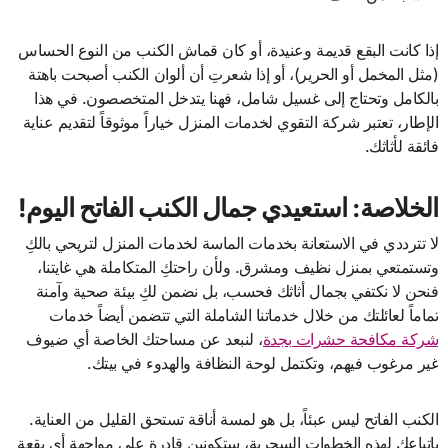
إذا كانت البقع قديمة وعنيدة، أو كان قماش الكنب من النوع الحساس
(مثل المخمل أو الحرير)، أو إذا شعرتِ أن ألوان الكنب أصبحت باهتة
بالكامل وتحتاج إلى غسيل شامل، فهنا يتدخل المتخصصون. في هذا
الإطار، تعتبر شركة التقوي لخدمات المنزل خياراً موثوقاً لتقديم عناية
فائقة لأثاثك.
الخلاصة: استعيدي جمال الكنب الفاتح اليوم!
لا تترددي في الاستعانة بخدمات الماسة لخدمات المنزل لتريحي بالكِ
وتستمتعي بمنزل نظيف ومشرق. ولأن راحتكِ المتكاملة هي غايتنا،
فنحن لا نكتفي بجمال أثاثك فحسب، بل نضمن لكِ بيئة صحية وآمنة
تماماً لعائلتك من خلال خدماتنا الشاملة التي تتضمن أيضاً خدمات
شركة مكافحة حشرات بجدة
، لنبعد عن مساحتك الخاصة أي ضيوف
غير مرغوب فيهم، وتكتمل لوحة النظافة والهدوء في بيتك.
الكنب الفاتح ليس عبئاً، بل هو لمسة أناقة تستحق القليل من العناية.
باتباعك لهذه الخطوات السحرية، ستكونين قادرة على مواجهة أي بقعة