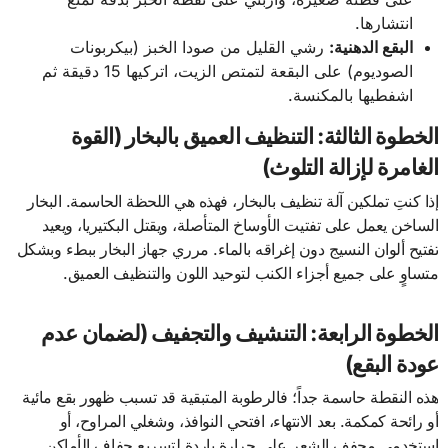
انتشارها.
البقع الدهنية:
رشي القليل من صودا الخبز (بيكربونات
الصوديوم) على البقعة لتمتص الزيت، اتركيها 15 دقيقة ثم
اشفطيها بالمكنسة.
الخطوة الثالثة: التنظيف العميق بالبخار (القوة
الغامرة لإزالة التلوث)
إذا كنتِ تملكين آلة تنظيف بالبخار، فهذه هي اللحظة الحاسمة. البخار
الساخن يعمل على تفتيت الأوساخ المتأصلة، ويقتل البكتيريا، ويعيد
تفتيح ألوان النسيج دون إغراقه بالماء. مرري جهاز البخار ببطء وبشكل
متساوٍ على جميع أجزاء الكنب لتوحيد اللون والتنظيف العميق.
الخطوة الرابعة: التنشيف والتجفيف (لضمان عدم
عودة البقع)
هذه النقطة حاسمة جداً؛ فالرطوبة المتبقية قد تسبب ظهور بقع مائية
أو رائحة كمكمة. بعد الانتهاء، افتحي النوافذ، وشغلي المراوح، أو
استخدمي مجفف الشعر على حرارة باردة لتسريع جفاف الأماكن