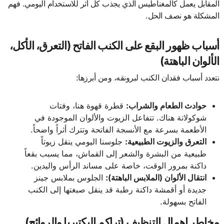
المقابل يعمل كالمغناطيس الذي يجذب كل أثر للاستخدام اليومي. فهم
المشكلة هو نصف الحل.
أسباب ظهور البقع على الكنب الفاتح (التعرق، الأكل،
الألوان الباهتة)
تتعدد أسباب فقدان الكنب لبرونقه، ومن أبرزها:
حوادث الطعام والشراب:
قطرة قهوة هنا، وفتات
شوكولاتة هناك. تتفاعل الزيوت والألوان الموجودة في
الأطعمة بسرعة مع الأنسجة الفاتحة وتترك أثراً واضحاً.
التعرق والزيوت الطبيعية:
جلوسنا اليومي ينقل زيوتاً
طبيعية من البشرة والشعر إلى القماش، مما يسبب بقعاً
داكنة بمرور الوقت، خاصة على مساند الرأس واليدين.
انتقال الألوان (الملابس الباهتة):
الجلوس بملابس جينز
جديدة أو أقمشة داكنة رطبة قد ينقل صبغتها إلى الكنب
الفاتح بسهولة.
مخاطر إهمال التنظيف (تراكم البكتيريا والروائح)