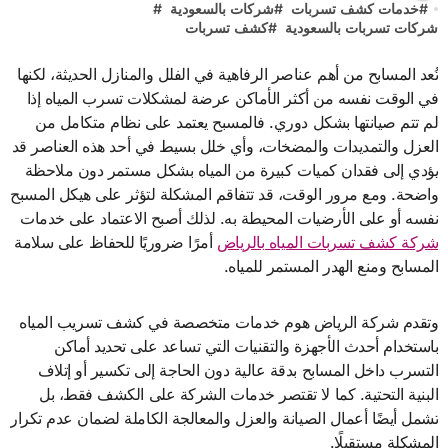
#
خدمات كشف تسربات
#
شركات بالسعودية
#
شركات تسربات بالسعودية
#
كشف تسربات
تُعد المسابح من أهم عناصر الرفاهية في الفلل والمنازل الحديثة، لكنها
في الوقت نفسه من أكثر الأماكن عرضة لمشكلات تسرب المياه إذا
لم تتم صيانتها بشكل دوري. فالمسبح يعتمد على نظام متكامل من
العزل والتمديدات والمضخات، وأي خلل بسيط في أحد هذه العناصر قد
يؤدي إلى فقدان كميات كبيرة من المياه بشكل مستمر دون ملاحظة
واضحة. ومع مرور الوقت، قد تتفاقم المشكلة لتؤثر على هيكل المسبح
نفسه أو على الأرضيات المحيطة به. لذلك أصبح الاعتماد على خدمات
شركة كشف تسربات المياه بالرياض
أمرًا ضروريًا للحفاظ على سلامة
المسابح ومنع الهدر المستمر للمياه.
وتقدم شركة الرياض هوم خدمات متخصصة في كشف تسريب المياه
باستخدام أحدث الأجهزة والتقنيات التي تساعد على تحديد أماكن
التسرب داخل المسابح بدقة عالية دون الحاجة إلى تكسير أو إتلاف
البنية التحتية. كما لا تقتصر خدمات الشركة على الكشف فقط، بل
تشمل أيضًا أعمال الصيانة والعزل والمعالجة الكاملة لضمان عدم تكرار
المشكلة مستقبلًا.