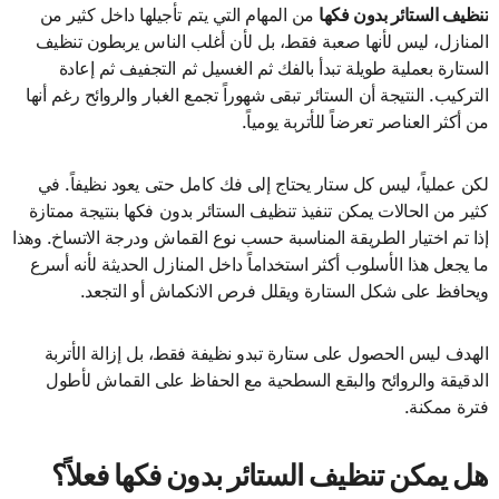
تنظيف الستائر بدون فكها
من المهام التي يتم تأجيلها داخل كثير من
المنازل، ليس لأنها صعبة فقط، بل لأن أغلب الناس يربطون تنظيف
الستارة بعملية طويلة تبدأ بالفك ثم الغسيل ثم التجفيف ثم إعادة
التركيب. النتيجة أن الستائر تبقى شهوراً تجمع الغبار والروائح رغم أنها
من أكثر العناصر تعرضاً للأتربة يومياً.
لكن عملياً، ليس كل ستار يحتاج إلى فك كامل حتى يعود نظيفاً. في
كثير من الحالات يمكن تنفيذ تنظيف الستائر بدون فكها بنتيجة ممتازة
إذا تم اختيار الطريقة المناسبة حسب نوع القماش ودرجة الاتساخ. وهذا
ما يجعل هذا الأسلوب أكثر استخداماً داخل المنازل الحديثة لأنه أسرع
ويحافظ على شكل الستارة ويقلل فرص الانكماش أو التجعد.
الهدف ليس الحصول على ستارة تبدو نظيفة فقط، بل إزالة الأتربة
الدقيقة والروائح والبقع السطحية مع الحفاظ على القماش لأطول
فترة ممكنة.
هل يمكن تنظيف الستائر بدون فكها فعلاً؟