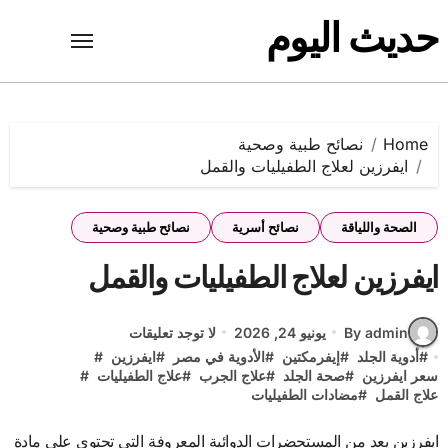
Ski
حديث اليوم
t
conten
Home
نصائح طبية وصحية
ايفرزين لعلاج الطفيليات والقمل
الصحة واللياقة
نصائح أسرية
نصائح طبية وصحية
ايفرزين لعلاج الطفيليات والقمل
By admin
يونيو 24, 2026
لا توجد تعليقات
#
أدوية الجلد
#
إيفرمكتين
#
الأدوية في مصر
#
ايفرزين
#
سعر ايفرزين
#
صحة الجلد
#
علاج الجرب
#
علاج الطفيليات
#
علاج القمل
#
مضادات الطفيليات
ايفرزين يعد من المستحضرات الدوائية المعروفة التي تحتوي على مادة