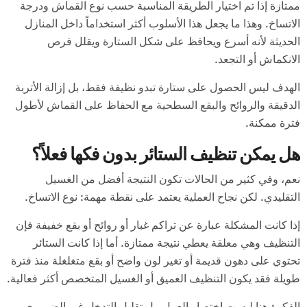
ممتازة إذا تم اختيار الطريقة المناسبة حسب نوع القماش ودرجة
الاتساخ. وهذا ما يجعل هذا الأسلوب أكثر استخداماً داخل المنازل
الحديثة لأنه أسرع ويحافظ على شكل الستارة ويقلل فرص
الانكماش أو التجعد.
الهدف ليس الحصول على ستارة تبدو نظيفة فقط، بل إزالة الأتربة
الدقيقة والروائح والبقع السطحية مع الحفاظ على القماش لأطول
فترة ممكنة.
هل يمكن تنظيف الستائر بدون فكها فعلاً؟
نعم، وفي كثير من الحالات تكون النتيجة أفضل من الغسيل
التقليدي. لكن نجاح العملية يعتمد على نقطة مهمة: نوع الاتساخ.
إذا كانت المشكلة عبارة عن تراكم غبار أو روائح أو بقع خفيفة فإن
التنظيف وهي معلقة يعطي نتيجة ممتازة. أما إذا كانت الستائر
تحتوي على دهون قديمة أو تغير لون واضح أو بقع متغلغلة منذ فترة
طويلة فقد يكون التنظيف العميق أو الغسيل المتخصص أكثر فعالية.
الفكرة هنا ليست اختصار العمل، بل تقليل التدخل غير الضروري