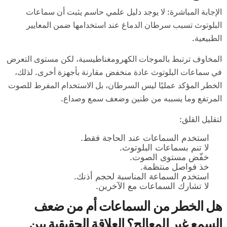
الإجابة المباشرة: لا يوجد دليل علمي حاسم يثبت أن سماعات
البلوتوث تسبب سرطان الدماغ عند استخدامها ضمن المعايير
الطبيعية.
المخاوف ترتبط بالموجات الكهرومغناطيسية، لكن مستوى التعرض
في سماعات البلوتوث عادة منخفض مقارنة بأجهزة أخرى. لذلك،
الخطر المؤكد عمليًا ليس السرطان، بل الاستخدام المفرط للصوت
المرتفع وما يسببه من طنين وضعف سمع وصداع.
لتقليل القلق:
استخدم السماعات عند الحاجة فقط.
لا تنم بسماعات البلوتوث.
خفّض مستوى الصوت.
خذ فواصل منتظمة.
استخدم السماعة المناسبة لحجم أذنك.
لا تشارك السماعات مع الآخرين.
هل الخطر من السماعات أم من ضعف
السمع غير المعالج؟ العلاقة الحقيقية بين