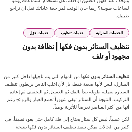
وتوقف عند ظهور الطنين أو الألم. هل تستخدم السماعات يوميًا
لساعات طويلة؟ ربما حان الوقت لمراجعة عاداتك قبل أن تراجع
طبيبك.
الخدمات المنزلية
خدمات تنظيف
خدمات عزل
تنظيف الستائر بدون فكها | نظافة بدون
مجهود أو تلف
تنظيف الستائر بدون فكها
من المهام التي يتم تأجيلها داخل كثير من
المنازل، ليس لأنها صعبة فقط، بل لأن أغلب الناس يربطون تنظيف
الستارة بعملية طويلة تبدأ بالفك ثم الغسيل ثم التجفيف ثم إعادة
التركيب. النتيجة أن الستائر تبقى شهوراً تجمع الغبار والروائح رغم
أنها من أكثر العناصر تعرضاً للأتربة يومياً.
لكن عملياً، ليس كل ستار يحتاج إلى فك كامل حتى يعود نظيفاً. في
كثير من الحالات يمكن تنفيذ تنظيف الستائر بدون فكها بنتيجة