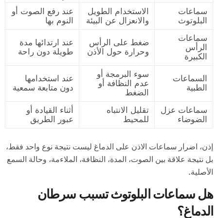
سماعات
الاستخدام الطويل
عند رفع الصوت أو
البلوتوث
والانعزال عن البيئة
النوم بها
سماعات
ضغط على الرأس
عند ارتدائها مدة
الرأس
وحرارة حول الأذن
طويلة دون راحة
الكبيرة
سوء البرمجة أو
السماعات
عند استخدامها
عدم النظافة أو
الطبية
دون متابعة سمعية
الضغط
سماعات عزل
تقليل الانتباه
أثناء القيادة أو
الضوضاء
للمحيط
عبور الطريق
إذن، اضرار سماعات الاذن على الدماغ ليست نتيجة نوع واحد فقط،
بل نتيجة علاقة بين الصوت، المدة، النظافة، الملاءمة، وحالة السمع
الأصلية.
هل سماعات البلوتوث تسبب سرطان
الدماغ؟